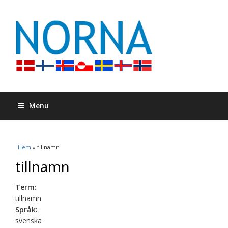
Menu
Du är här
Hem
» tillnamn
tillnamn
Term:
tillnamn
Språk:
svenska