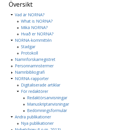
Översikt
Vad är NORNA?
What is NORNA?
Mikä NORNA?
Hvað er NORNA?
NORNA-kommittén
Stadgar
Protokoll
Namnforskarregistret
Personnamnstermer
Namnbibliografi
NORNA-rapporter
Digitaliserade artiklar
För redaktörer
Redaktörsanvisningar
Manuskriptanvisningar
Bedömningsformulär
Andra publikationer
Nya publikationer
Nyhetsbrev (t.o.m. 2013)