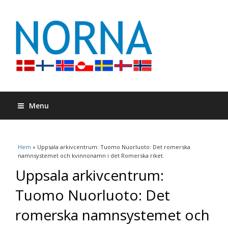
Menu
Du är här
Hem
» Uppsala arkivcentrum: Tuomo Nuorluoto: Det romerska
namnsystemet och kvinnonamn i det Romerska riket.
Uppsala arkivcentrum:
Tuomo Nuorluoto: Det
romerska namnsystemet och