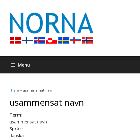
Menu
Du är här
Hem
» usammensat navn
usammensat navn
Term:
usammensat navn
Språk:
danska