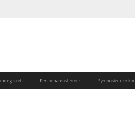
arregistret
Personnamnstermer
Symposier och kon