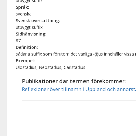
utbyggt suffix
Språk:
svenska
Svensk översättning:
utbyggt suffix
Sidhänvisning:
87
Definition:
sådana suffix som förutom det vanliga -(i)us innehåller vissa mel
Exempel:
Ulostadius, Neostadius, Carlstadius
Publikationer där termen förekommer:
Reflexioner över tillnamn i Uppland och annorst