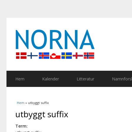
Hem
Kalender
Litteratur
Namnforsk
Du är här
Hem
» utbyggt suffix
utbyggt suffix
Term: