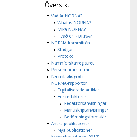
Översikt
Vad är NORNA?
What is NORNA?
Mikä NORNA?
Hvað er NORNA?
NORNA-kommittén
Stadgar
Protokoll
Namnforskarregistret
Personnamnstermer
Namnbibliografi
NORNA-rapporter
Digitaliserade artiklar
För redaktörer
Redaktörsanvisningar
Manuskriptanvisningar
Bedömningsformulär
Andra publikationer
Nya publikationer
Nyhetsbrev (t.o.m. 2013)