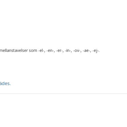
lanstavelser som -el-, -en-, -er-, -in-, -ov-, -ae-, -ej-.
ädes.