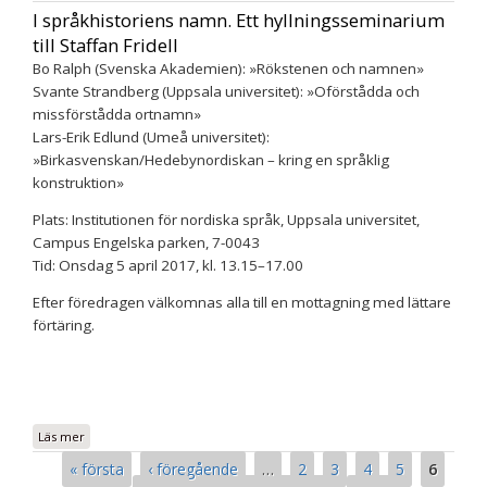
“Toponyme – eine Standortbestimmung”
I språkhistoriens namn. Ett hyllningsseminarium
till Staffan Fridell
Bo Ralph (Svenska Akademien): »Rökstenen och namnen»
Svante Strandberg (Uppsala universitet): »Oförstådda och
missförstådda ortnamn»
Lars-Erik Edlund (Umeå universitet):
»Birkasvenskan/Hedebynordiskan – kring en språklig
konstruktion»
Plats: Institutionen för nordiska språk, Uppsala universitet,
Campus Engelska parken, 7-0043
Tid: Onsdag 5 april 2017, kl. 13.15–17.00
Efter föredragen välkomnas alla till en mottagning med lättare
förtäring.
Läs mer
om I språkhistoriens namn. Ett hyllningsseminarium till Staffan
Fridell
Sidor
« första
‹ föregående
…
2
3
4
5
6