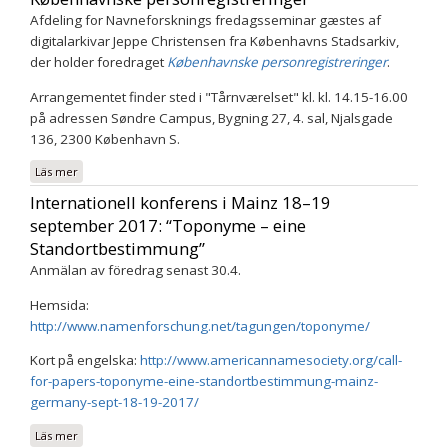
Afdeling for Navneforsknings fredagsseminar gæstes af
digitalarkivar Jeppe Christensen fra Københavns Stadsarkiv,
der holder foredraget
Københavnske personregistreringer
.
Arrangementet finder sted i "Tårnværelset" kl. kl. 14.15-16.00
på adressen Søndre Campus, Bygning 27, 4. sal, Njalsgade
136, 2300 København S.
Läs mer
om Jeppe Christensen, Københavns Stadsarkiv: Københavnske
personregistreringer
Internationell konferens i Mainz 18–19
september 2017: “Toponyme – eine
Standortbestimmung”
Anmälan av föredrag senast 30.4.
Hemsida:
http://www.namenforschung.net/tagungen/toponyme/
Kort på engelska:
http://www.americannamesociety.org/call-
for-papers-toponyme-eine-standortbestimmung-mainz-
germany-sept-18-19-2017/
Läs mer
om Internationell konferens i Mainz 18–19 september 2017: