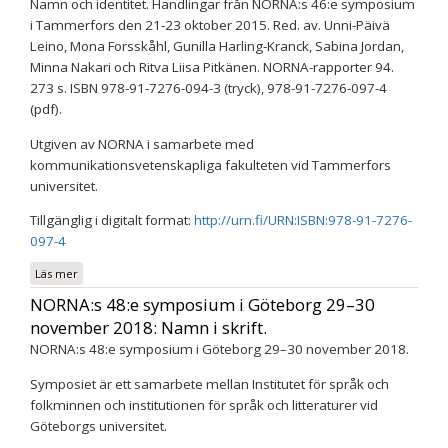
Namn och identitet. Handlingar från NORNA:s 46:e symposium
i Tammerfors den 21-23 oktober 2015. Red. av. Unni-Päivä
Leino, Mona Forsskåhl, Gunilla Harling-Kranck, Sabina Jordan,
Minna Nakari och Ritva Liisa Pitkänen. NORNA-rapporter 94.
273 s. ISBN 978-91-7276-094-3 (tryck), 978-91-7276-097-4
(pdf).
Utgiven av NORNA i samarbete med
kommunikationsvetenskapliga fakulteten vid Tammerfors
universitet.
Tillgänglig i digitalt format:
http://urn.fi/URN:ISBN:978-91-7276-
097-4
Läs mer
om Namn och identitet
NORNA:s 48:e symposium i Göteborg 29–30
november 2018: Namn i skrift.
NORNA:s 48:e symposium i Göteborg 29–30 november 2018.
Symposiet är ett samarbete mellan Institutet för språk och
folkminnen och institutionen för språk och litteraturer vid
Göteborgs universitet.