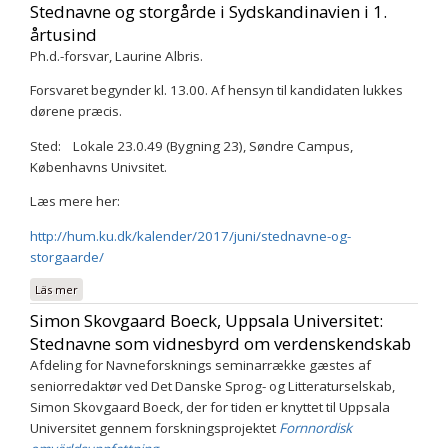
Stednavne og storgårde i Sydskandinavien i 1.
årtusind
Ph.d.-forsvar, Laurine Albris.
Forsvaret begynder kl. 13.00. Af hensyn til kandidaten lukkes
dørene præcis.
Sted: Lokale 23.0.49 (Bygning 23), Søndre Campus,
Københavns Univsitet.
Læs mere her:
http://hum.ku.dk/kalender/2017/juni/stednavne-og-
storgaarde/
Läs mer
om Stednavne og storgårde i Sydskandinavien i 1. årtusind
Simon Skovgaard Boeck, Uppsala Universitet:
Stednavne som vidnesbyrd om verdenskendskab
Afdeling for Navneforsknings seminarrække gæstes af
seniorredaktør ved Det Danske Sprog- og Litteraturselskab,
Simon Skovgaard Boeck, der for tiden er knyttet til Uppsala
Universitet gennem forskningsprojektet
Fornnordisk