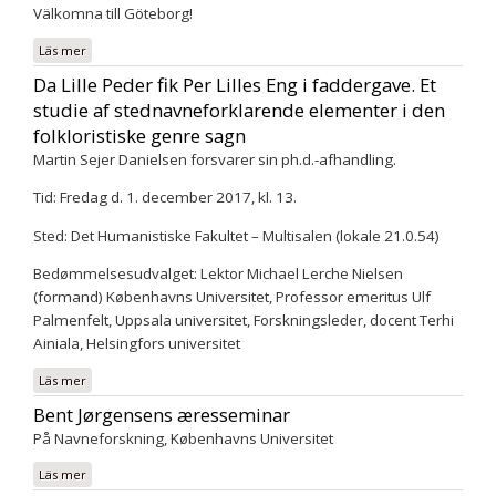
Välkomna till Göteborg!
Läs mer
om NORNA:s 48:e symposium i Göteborg 29–30 november 2018:
Namn i skrift.
Da Lille Peder fik Per Lilles Eng i faddergave. Et
studie af stednavneforklarende elementer i den
folkloristiske genre sagn
Martin Sejer Danielsen forsvarer sin ph.d.-afhandling.
Tid: Fredag d. 1. december 2017, kl. 13.
Sted: Det Humanistiske Fakultet – Multisalen (lokale 21.0.54)
Bedømmelsesudvalget: Lektor Michael Lerche Nielsen
(formand) Københavns Universitet, Professor emeritus Ulf
Palmenfelt, Uppsala universitet, Forskningsleder, docent Terhi
Ainiala, Helsingfors universitet
Läs mer
om Da Lille Peder fik Per Lilles Eng i faddergave. Et studie af
stednavneforklarende elementer i den folkloristiske genre sagn
Bent Jørgensens æresseminar
På Navneforskning, Københavns Universitet
Läs mer
om Bent Jørgensens æresseminar