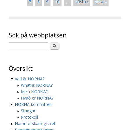
7
8
9
10
…
nästa ›
sista »
Sök på webbplatsen
Översikt
Vad är NORNA?
What is NORNA?
Mikä NORNA?
Hvað er NORNA?
NORNA-kommittén
Stadgar
Protokoll
Namnforskarregistret
Personnamnstermer