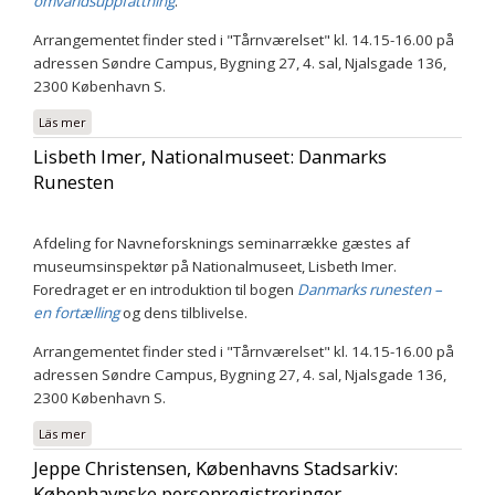
omvärldsuppfattning
.
Arrangementet finder sted i "Tårnværelset" kl. 14.15-16.00 på
adressen Søndre Campus, Bygning 27, 4. sal, Njalsgade 136,
2300 København S.
Läs mer
om Simon Skovgaard Boeck, Uppsala Universitet: Stednavne som
vidnesbyrd om verdenskendskab
Lisbeth Imer, Nationalmuseet: Danmarks
Runesten
Afdeling for Navneforsknings seminarrække gæstes af
museumsinspektør på Nationalmuseet, Lisbeth Imer.
Foredraget er en introduktion til bogen
Danmarks runesten –
en fortælling
og dens tilblivelse.
Arrangementet finder sted i "Tårnværelset" kl. 14.15-16.00 på
adressen Søndre Campus, Bygning 27, 4. sal, Njalsgade 136,
2300 København S.
Läs mer
om Lisbeth Imer, Nationalmuseet: Danmarks Runesten
Jeppe Christensen, Københavns Stadsarkiv:
Københavnske personregistreringer