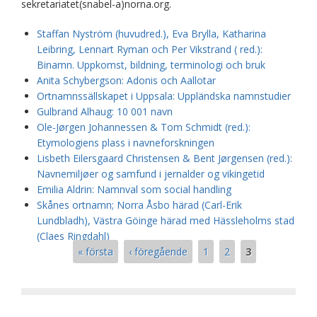
sekretariatet(snabel-a)norna.org.
Staffan Nyström (huvudred.), Eva Brylla, Katharina
Leibring, Lennart Ryman och Per Vikstrand ( red.):
Binamn. Uppkomst, bildning, terminologi och bruk
Anita Schybergson: Adonis och Aallotar
Ortnamnssällskapet i Uppsala: Uppländska namnstudier
Gulbrand Alhaug: 10 001 navn
Ole-Jørgen Johannessen & Tom Schmidt (red.):
Etymologiens plass i navneforskningen
Lisbeth Eilersgaard Christensen & Bent Jørgensen (red.):
Navnemiljøer og samfund i jernalder og vikingetid
Emilia Aldrin: Namnval som social handling
Skånes ortnamn; Norra Åsbo härad (Carl-Erik
Lundbladh), Västra Göinge härad med Hässleholms stad
(Claes Ringdahl)
Sidor
« första
‹ föregående
1
2
3