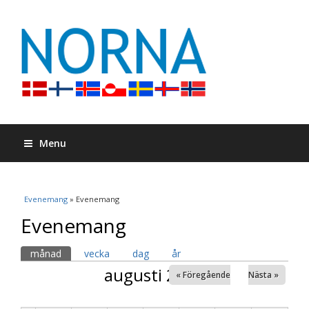
Menu
Du är här
Evenemang
» Evenemang
Evenemang
Primära flikar
månad
(aktiv flik)
vecka
dag
år
augusti 2026
« Föregående
Nästa »