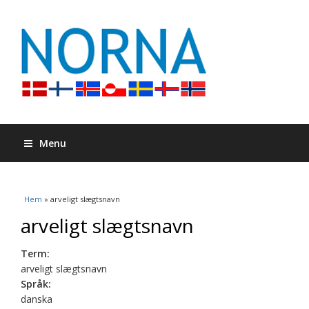
Menu
Du är här
Hem
» arveligt slægtsnavn
arveligt slægtsnavn
Term:
arveligt slægtsnavn
Språk:
danska