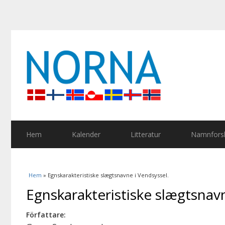
Hem
Kalender
Litteratur
Namnforsk
Du är här
Hem
» Egnskarakteristiske slægtsnavne i Vendsyssel.
Egnskarakteristiske slægtsnavn
Författare: