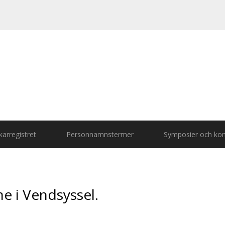
arregistret
Personnamnstermer
Symposier och kon
e i Vendsyssel.