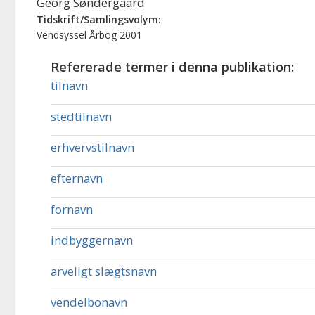
Georg Søndergaard
Tidskrift/Samlingsvolym:
Vendsyssel Årbog 2001
Refererade termer i denna publikation:
tilnavn
stedtilnavn
erhvervstilnavn
efternavn
fornavn
indbyggernavn
arveligt slægtsnavn
vendelbonavn