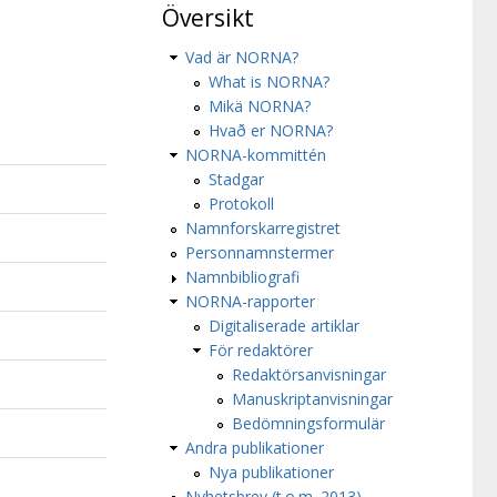
Översikt
Vad är NORNA?
What is NORNA?
Mikä NORNA?
Hvað er NORNA?
NORNA-kommittén
Stadgar
Protokoll
Namnforskarregistret
Personnamnstermer
Namnbibliografi
NORNA-rapporter
Digitaliserade artiklar
För redaktörer
Redaktörsanvisningar
Manuskriptanvisningar
Bedömningsformulär
Andra publikationer
Nya publikationer
Nyhetsbrev (t.o.m. 2013)