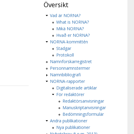
Översikt
Vad är NORNA?
What is NORNA?
Mikä NORNA?
Hvað er NORNA?
NORNA-kommittén
Stadgar
Protokoll
Namnforskarregistret
Personnamnstermer
Namnbibliografi
NORNA-rapporter
Digitaliserade artiklar
För redaktörer
Redaktörsanvisningar
Manuskriptanvisningar
Bedömningsformulär
Andra publikationer
Nya publikationer
Nyhetsbrev (t.o.m. 2013)