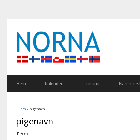
Hem
Kalender
Litteratur
Namnforsk
Du är här
Hem
» pigenavn
pigenavn
Term: