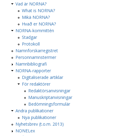
Vad är NORNA?
What is NORNA?
Mikä NORNA?
Hvað er NORNA?
NORNA-kommittén
Stadgar
Protokoll
Namnforskarregistret
Personnamnstermer
Namnbibliografi
NORNA-rapporter
Digitaliserade artiklar
För redaktörer
Redaktörsanvisningar
Manuskriptanvisningar
Bedömningsformulär
Andra publikationer
Nya publikationer
Nyhetsbrev (t.o.m. 2013)
NONELex