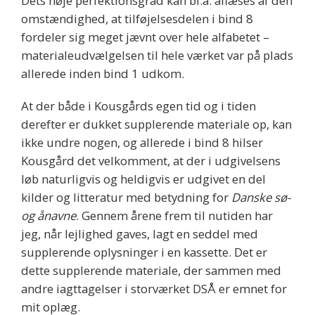
Dets høje perfektionsgrad kan bl.a. aflæses af den
omstændighed, at tilføjelsesdelen i bind 8
fordeler sig meget jævnt over hele alfabetet –
materialeudvælgelsen til hele værket var på plads
allerede inden bind 1 udkom.
At der både i Kousgårds egen tid og i tiden
derefter er dukket supplerende materiale op, kan
ikke undre nogen, og allerede i bind 8 hilser
Kousgård det velkomment, at der i udgivelsens
løb naturligvis og heldigvis er udgivet en del
kilder og litteratur med betydning for
Danske sø-
og ånavne
. Gennem årene frem til nutiden har
jeg, når lejlighed gaves, lagt en seddel med
supplerende oplysninger i en kassette. Det er
dette supplerende materiale, der sammen med
andre iagttagelser i storværket DSÅ er emnet for
mit oplæg.