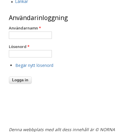
Länkar
Användarinloggning
Användarnamn
*
Lösenord
*
Begär nytt lösenord
Denna webbplats med allt dess innehåll är © NORNA