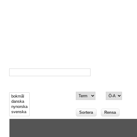
Observera att databassökningen sker på den exakta
stavning som fyllts i sökfältet. Om du vill få fram alternativa
termer på annat språk måste sökningen göras på den form
som står i fältet "svensk översättning".
Förslag på ytterligare termdefinitioner till databasen kan
sändas till representanterna i NORNA-kommittén.
Sök term
(tryck enter eller sortera)
Visa termer på följande språk:
Sortera enligt
Ordning