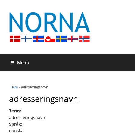
Menu
Du är här
Hem
» adresseringsnavn
adresseringsnavn
Term:
adresseringsnavn
Språk:
danska