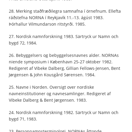
28. Merking staðfræðilegra samnafna í örnefnum. Ellefta
ráðstefna NORNA í Reykjavík 11.-13. ágúst 1983.
Þórhallur Vilmundarson ritstyrði. 1985.
27. Nordisk namnforskning 1983. Särtryck ur Namn och
bygd 72, 1984.
26. Bebyggelsers og bebyggelsesnavnes alder. NORNAs
niende symposium i København 25-27 oktober 1982.
Redigeret af Vibeke Dalberg, Gillian Fellows-Jensen, Bent
Jørgensen & John Kousgård Sørensen. 1984.
25. Navne i Norden. Oversigt over nordiske
navneinstitutioner og navnesamlinger. Redigeret af
Vibeke Dalberg & Bent Jørgensen. 1983.
24. Nordisk namnforskning 1982. Särtryck ur Namn och
bygd 71, 1983.
23. Personnamnsterminologi. NORNAs åttonde