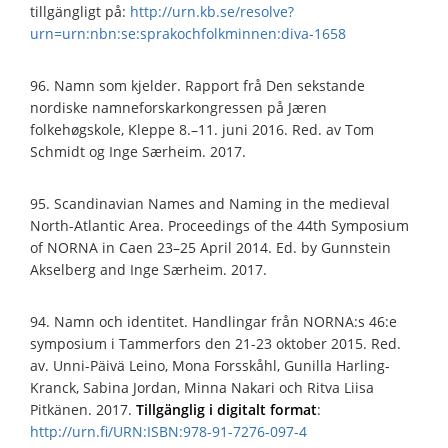
tillgängligt på:
http://urn.kb.se/resolve?
urn=urn:nbn:se:sprakochfolkminnen:diva-1658
96. Namn som kjelder. Rapport frå Den sekstande
nordiske namneforskarkongressen på Jæren
folkehøgskole, Kleppe 8.–11. juni 2016. Red. av Tom
Schmidt og Inge Særheim. 2017.
95. Scandinavian Names and Naming in the medieval
North-Atlantic Area. Proceedings of the 44th Symposium
of NORNA in Caen 23–25 April 2014. Ed. by Gunnstein
Akselberg and Inge Særheim. 2017.
94. Namn och identitet. Handlingar från NORNA:s 46:e
symposium i Tammerfors den 21-23 oktober 2015. Red.
av. Unni-Päivä Leino, Mona Forsskåhl, Gunilla Harling-
Kranck, Sabina Jordan, Minna Nakari och Ritva Liisa
Pitkänen. 2017.
Tillgänglig i digitalt format
:
http://urn.fi/URN:ISBN:978-91-7276-097-4