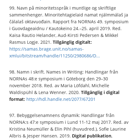
99. Navn på minoritetsspråk i muntlige og skriftlige
sammenhenger. Minoritehtagielaid namat njálmmálaš ja
čálalaš oktavuođain. Rapport fra NORNAs 49. symposium
i Guovdageaidnu / Kautokeino 24.–25. april 2019. Red.
Kaisa Rautio Helander, Aud-Kirsti Pedersen & Mikkel
Rasmus Logje. 2021.
Tillgänglig digitalt:
https://samas.brage.unit.no/samas-
xmlui/bitstream/handle/11250/2980686/D...
98. Namn i skrift. Names in Writing: Handlingar från
NORNAs 48:e symposium i Göteborg den 29–30
november 2018. Red. av Maria Löfdahl, Michelle
Waldispühl & Lena Wenner. 2020.
Tillgänglig i digital
format:
http://hdl.handle.net/2077/67201
97. Bebyggelsenamnens dynamik: Handlingar från
NORNA:s 47:e symposium i Lund 11-12 maj 2017. Red. av
Kristina Neumüller & Elin Pihl (huvudred.), Sofie Laurine
Albris & Jesper Hansen. 2019.
Digital publikation
,