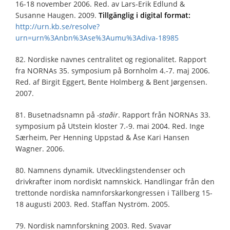
16-18 november 2006. Red. av Lars-Erik Edlund &
Susanne Haugen. 2009.
Tillgänglig i digital format:
http://urn.kb.se/resolve?
urn=urn%3Anbn%3Ase%3Aumu%3Adiva-18985
82. Nordiske navnes centralitet og regionalitet. Rapport
fra NORNAs 35. symposium på Bornholm 4.-7. maj 2006.
Red. af Birgit Eggert, Bente Holmberg & Bent Jørgensen.
2007.
81. Busetnadsnamn på
-staðir
. Rapport från NORNAs 33.
symposium på Utstein kloster 7.-9. mai 2004. Red. Inge
Særheim, Per Henning Uppstad & Åse Kari Hansen
Wagner. 2006.
80. Namnens dynamik. Utvecklingstendenser och
drivkrafter inom nordiskt namnskick. Handlingar från den
trettonde nordiska namnforskarkongressen i Tällberg 15-
18 augusti 2003. Red. Staffan Nyström. 2005.
79. Nordisk namnforskning 2003. Red. Svavar