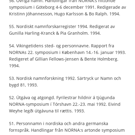
56. Övriga namn. Handlingar från NORNA:s nittonde
symposium i Göteborg 4-6 december 1991. Redigerade av
Kristinn Jóhannesson, Hugo Karlsson & Bo Ralph. 1994.
55. Nordiskt namnforskarregister 1994. Redigerat av
Gunilla Harling-Kranck & Pia Granholm. 1994.
54. Vikingetidens sted- og personnavne. Rapport fra
NORNAs 22. symposium i København 14.-16. januar 1993.
Redigeret af Gillian Fellows-Jensen & Bente Holmberg.
1994.
53. Nordisk namnforskning 1992. Särtryck ur Namn och
bygd 81, 1993.
52. Útgáva og atgongd. Fyrilestrar hildnir á tjúgunda
NORNA-symposium í Tórshavn 22.-23. mai 1992. Eivind
Weyhe legði útgávuna til rættis. 1993.
51. Personnamn i nordiska och andra germanska
fornspråk. Handlingar från NORNA:s artonde symposium