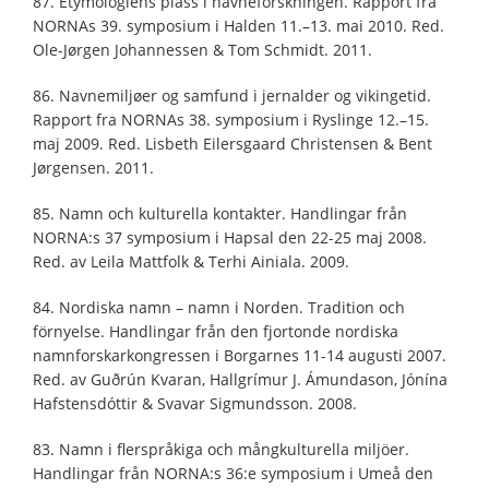
87. Etymologiens plass i navneforskningen. Rapport fra
NORNAs 39. symposium i Halden 11.–13. mai 2010. Red.
Ole-Jørgen Johannessen & Tom Schmidt. 2011.
86. Navnemiljøer og samfund i jernalder og vikingetid.
Rapport fra NORNAs 38. symposium i Ryslinge 12.–15.
maj 2009. Red. Lisbeth Eilersgaard Christensen & Bent
Jørgensen. 2011.
85. Namn och kulturella kontakter. Handlingar från
NORNA:s 37 symposium i Hapsal den 22-25 maj 2008.
Red. av Leila Mattfolk & Terhi Ainiala. 2009.
84. Nordiska namn ­– namn i Norden. Tradition och
förnyelse. Handlingar från den fjortonde nordiska
namnforskarkongressen i Borgarnes 11-14 augusti 2007.
Red. av Guðrún Kvaran, Hallgrímur J. Ámundason, Jónína
Hafstensdóttir & Svavar Sigmundsson. 2008.
83. Namn i flerspråkiga och mångkulturella miljöer.
Handlingar från NORNA:s 36:e symposium i Umeå den