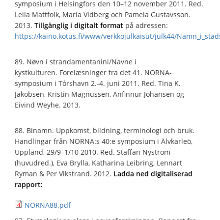
symposium i Helsingfors den 10–12 november 2011. Red.
Leila Mattfolk, Maria Vidberg och Pamela Gustavsson.
2013.
Tillgänglig i digitalt format
på adressen:
https://kaino.kotus.fi/www/verkkojulkaisut/julk44/Namn_i_stad
89. Nøvn í strandamentanini/Navne i
kystkulturen. Forelæsninger fra det 41. NORNA-
symposium i Tórshavn 2.-4. juni 2011. Red. Tina K.
Jakobsen, Kristin Magnussen, Anfinnur Johansen og
Eivind Weyhe. 2013.
88. Binamn. Uppkomst, bildning, terminologi och bruk.
Handlingar från NORNA:s 40:e symposium i Älvkarleö,
Uppland, 29/9–1/10 2010. Red. Staffan Nyström
(huvudred.), Eva Brylla, Katharina Leibring, Lennart
Ryman & Per Vikstrand. 2012.
Ladda ned digitaliserad
rapport:
NORNA88.pdf