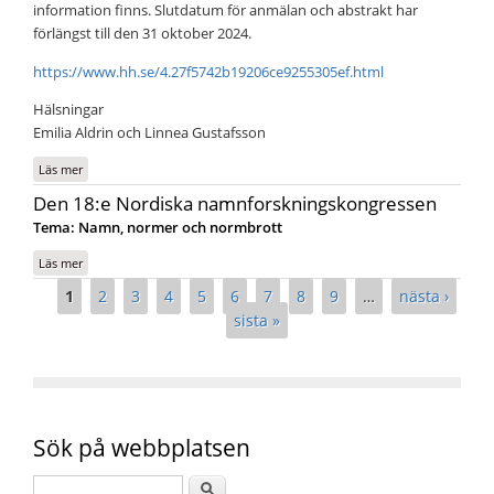
information finns. Slutdatum för anmälan och abstrakt har
förlängst till den 31 oktober 2024.
https://www.hh.se/4.27f5742b19206ce9255305ef.html
Hälsningar
Emilia Aldrin och Linnea Gustafsson
Läs mer
om Anmälan öppen: NORNA-kongressen 2025 i Halmstad
Den 18:e Nordiska namnforskningskongressen
Tema: Namn, normer och normbrott
Läs mer
om Den 18:e Nordiska namnforskningskongressen
Sidor
1
2
3
4
5
6
7
8
9
…
nästa ›
sista »
Sök på webbplatsen