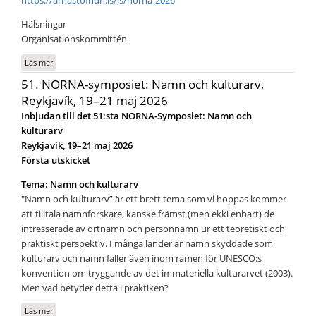
Hälsningar
Organisationskommittén
Läs mer
om Anmälan öppen: NORNA-symposiet 2026 i Reykjavík
51. NORNA-symposiet: Namn och kulturarv,
Reykjavík, 19–21 maj 2026
Inbjudan till det 51:sta NORNA-Symposiet: Namn och
kulturarv
Reykjavík, 19–21 maj 2026
Första utskicket
Tema: Namn och kulturarv
"Namn och kulturarv” är ett brett tema som vi hoppas kommer
att tilltala namnforskare, kanske främst (men ekki enbart) de
intresserade av ortnamn och personnamn ur ett teoretiskt och
praktiskt perspektiv. I många länder är namn skyddade som
kulturarv och namn faller även inom ramen för UNESCO:s
konvention om tryggande av det immateriella kulturarvet (2003).
Men vad betyder detta i praktiken?
Läs mer
om 51. NORNA-symposiet: Namn och kulturarv, Reykjavík, 19–21 maj