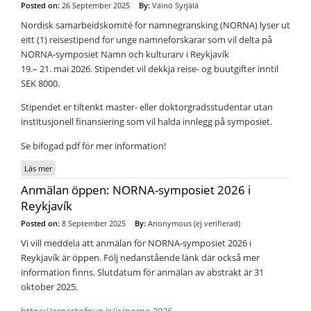
Posted on:
26 September 2025
By:
Väinö Syrjälä
Nordisk samarbeidskomité for namnegransking (NORNA) lyser ut
eitt (1) reisestipend for unge namneforskarar som vil delta på
NORNA-symposiet Namn och kulturarv i Reykjavík
19.– 21. mai 2026. Stipendet vil dekkja reise- og buutgifter inntil
SEK 8000.
Stipendet er tiltenkt master- eller doktorgradsstudentar utan
institusjonell finansiering som vil halda innlegg på symposiet.
Se bifogad pdf för mer information!
Läs mer
om NORNA-stipend för deltagande i symposiet i Reykjavík
Anmälan öppen: NORNA-symposiet 2026 i
Reykjavík
Posted on:
8 September 2025
By:
Anonymous (ej verifierad)
Vi vill meddela att anmälan för NORNA-symposiet 2026 i
Reykjavík är öppen. Följ nedanstående länk där också mer
information finns. Slutdatum för anmälan av abstrakt är 31
oktober 2025.
https://arnastofnun.is/is/norna-2026