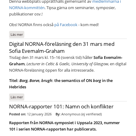
Denna webbplats upprätthålls gemensamt av
medlemmarna i
NORNA-kommittén
. Tipsa gärna om seminarier, symposier,
publikationer osv.!
Obs! NORNA finns också
på Facebook
- kom med!
Läs mer
om Välkommen till NORNA:s webbplats!
Digital NORNA-föreläsning den 31 mars med
Sofia Evemalm-Graham
Tisdag den 31 mars kl. 15–16 (svensk tid) håller
Sofia Evemalm-
Graham
,
Lecturer in Celtic & Gaelic, University of Glasgow
, en digital
NORNA-föreläsning öppen för alla intresserade.
Titel:
Borg, Borve, brugh
: the semantics of ON
borg
in the
Hebrides
Läs mer
om Digital NORNA-föreläsning den 31 mars med Sofia Evemalm-Graham
NORNA-rapporter 101: Namn och konflikter
Posted on:
12 January 2026
By:
Anonymous (ej verifierad)
Rapporten från NORNA-symposiet i Uppsala 2023, nummer
101 i serien NORNA-rapporten har publicerats.