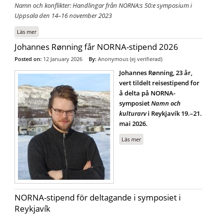
Namn och konflikter: Handlingar från NORNA:s 50:e symposium i
Uppsala den 14–16 november 2023
Läs mer
om NORNA-rapporter 101: Namn och konflikter
Johannes Rønning får NORNA-stipend 2026
Posted on:
12 January 2026
By:
Anonymous (ej verifierad)
Johannes Rønning, 23 år,
vert tildelt reisestipend for
å delta på NORNA-
symposiet
Namn och
kulturarv
i Reykjavík 19.–21.
mai 2026.
Läs mer
om Johannes Rønning får
NORNA-stipend 2026
NORNA-stipend för deltagande i symposiet i
Reykjavík