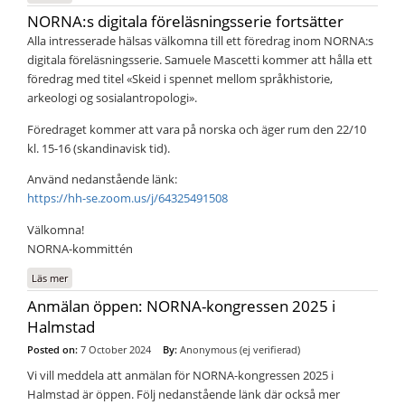
2026
NORNA:s digitala föreläsningsserie fortsätter
Alla intresserade hälsas välkomna till ett föredrag inom NORNA:s
digitala föreläsningsserie. Samuele Mascetti kommer att hålla ett
föredrag med titel «Skeid i spennet mellom språkhistorie,
arkeologi og sosialantropologi».
Föredraget kommer att vara på norska och äger rum den 22/10
kl. 15-16 (skandinavisk tid).
Använd nedanstående länk:
https://hh-se.zoom.us/j/64325491508
Välkomna!
NORNA-kommittén
Läs mer
om NORNA:s digitala föreläsningsserie fortsätter
Anmälan öppen: NORNA-kongressen 2025 i
Halmstad
Posted on:
7 October 2024
By:
Anonymous (ej verifierad)
Vi vill meddela att anmälan för NORNA-kongressen 2025 i
Halmstad är öppen. Följ nedanstående länk där också mer