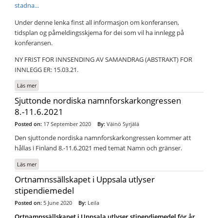
stadna...
Under denne lenka finst all informasjon om konferansen,
tidsplan og påmeldingsskjema for dei som vil ha innlegg på
konferansen.
NY FRIST FOR INNSENDING AV SAMANDRAG (ABSTRAKT) FOR
INNLEGG ER: 15.03.21.
Läs mer
om OBS. NY FRIST FOR ABSTRAKT. Norsk stadnamnarkiv i 100 år.
Jubileumskonferanse i Bergen 27.–28. oktober 2021.
Sjuttonde nordiska namnforskarkongressen
8.-11.6.2021
Posted on:
17 September 2020
By:
Väinö Syrjälä
Den sjuttonde nordiska namnforskarkongressen kommer att
hållas i Finland 8.-11.6.2021 med temat Namn och gränser.
Läs mer
om Sjuttonde nordiska namnforskarkongressen 8.-11.6.2021
Ortnamnssällskapet i Uppsala utlyser
stipendiemedel
Posted on:
5 June 2020
By:
Leila
Ortnamnssällskapet i Uppsala utlyser stipendiemedel för år