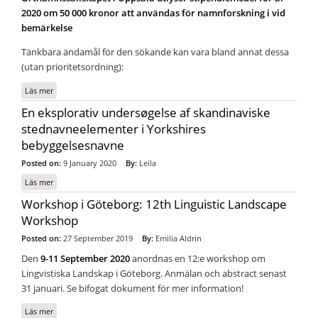
2020 om 50 000 kronor att användas för namnforskning i vid
bemärkelse
Tänkbara ändamål för den sökande kan vara bland annat dessa
(utan prioritetsordning):
Läs mer
om Ortnamnssällskapet i Uppsala utlyser stipendiemedel
En eksplorativ undersøgelse af skandinaviske
stednavneelementer i Yorkshires
bebyggelsesnavne
Posted on:
9 January 2020
By:
Leila
Läs mer
om En eksplorativ undersøgelse af skandinaviske stednavneelementer i
Yorkshires bebyggelsesnavne
Workshop i Göteborg: 12th Linguistic Landscape
Workshop
Posted on:
27 September 2019
By:
Emilia Aldrin
Den
9-11 September 2020
anordnas en 12:e workshop om
Lingvistiska Landskap i Göteborg. Anmälan och abstract senast
31 januari. Se bifogat dokument för mer information!
Läs mer
om Workshop i Göteborg: 12th Linguistic Landscape Workshop