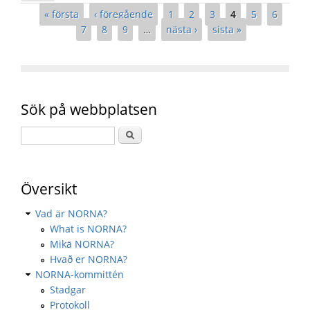
Sidor
« första
‹ föregående
1
2
3
4
5
6
7
8
9
…
nästa ›
sista »
Sök på webbplatsen
Översikt
Vad är NORNA?
What is NORNA?
Mikä NORNA?
Hvað er NORNA?
NORNA-kommittén
Stadgar
Protokoll