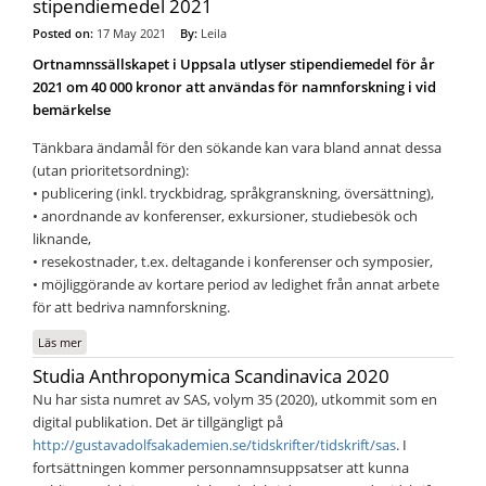
stipendiemedel 2021
Posted on:
17 May 2021
By:
Leila
Ortnamnssällskapet i Uppsala utlyser stipendiemedel för år
2021 om 40 000 kronor att användas för namnforskning i vid
bemärkelse
Tänkbara ändamål för den sökande kan vara bland annat dessa
(utan prioritetsordning):
• publicering (inkl. tryckbidrag, språkgranskning, översättning),
• anordnande av konferenser, exkursioner, studiebesök och
liknande,
• resekostnader, t.ex. deltagande i konferenser och symposier,
• möjliggörande av kortare period av ledighet från annat arbete
för att bedriva namnforskning.
Läs mer
om Ortnamnssällskapet i Uppsala utlyser stipendiemedel 2021
Studia Anthroponymica Scandinavica 2020
Nu har sista numret av SAS, volym 35 (2020), utkommit som en
digital publikation. Det är tillgängligt på
http://gustavadolfsakademien.se/tidskrifter/tidskrift/sas
. I
fortsättningen kommer personnamnsuppsatser att kunna