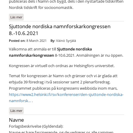
publiceras dels i Namn och bygd, dels i den nystartade tidskriften
Nordisk tidskrift för socioonomastik.
Läs mer
om Studia Anthroponymica Scandinavica 2020
Sjuttonde nordiska namnforskarkongressen
8.-10.6.2021
Posted on:
8 March 2021
By:
Väinö Syrjälä
Välkomna att anmäla er till
Sjuttonde nordiska
namnforskarkongressen
8-10.6.2021. Anmälningen är nu öppen.
Kongressen är virtuell och ordnas av Helsingfors universitet.
Temat för kongressen är Namn och gränser och vi är glada att
erbjuda 39 föredrag i två sessioner samt 2 plenarföredrag.
Programmet publiceras på kongressens webbsida inom mars,
https://www2.helsinki.fi/sv/konferenser/den-sjuttonde-nordiska-
namnforsk...
.
Läs mer
om Sjuttonde nordiska namnforskarkongressen 8.-10.6.2021
Navne
Forlagsbeskrivelse (Gyldendal):
Navne er bare fascinerende, og de vedrører os alle sammen.