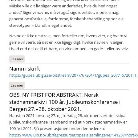
Måske ville dit liv sågar være anderledes, hvis du hed noget
andet? Siger vi navne, må vi også sige identitet, mode, smag,
generationsforskelle, fordomme, forskelsbehandling og sociale
stereotyper – blandt meget andet.
Navne er ikke neutrale, men fortæller om, hvem vi er, og hvem vi
gerne vil være. Så det er ikke ligegyldigt, hvilke navne vi vælger.
Hvad end det er til et barn, en virksomhed, en gade – eller os selv.
Läs mer
om Navne
Namn i skrift
https://gupea.ub.gu.se/bitstream/2077/67201/1/gupea_2077_67201_1.
Läs mer
om Namn i skrift
OBS. NY FRIST FOR ABSTRAKT. Norsk
stadnamnarkiv i 100 år. Jubileumskonferanse i
Bergen 27.–28. oktober 2021.
Hausten 2021, onsdag 27. og torsdag 28. oktober, vert det skipa
jubileumskonferanse i samband med at Norsk stadnamnarkiv er
100 år i 2021. Sjå presentasjonen under denne lenka:
https://www.uib.no/ub/fagressurser/spesialsamlingene/141237/norsk-