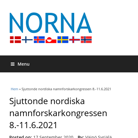
Menu
Du är här
Hem
» Sjuttonde nordiska namnforskarkongressen 8.-11.6.2021
Sjuttonde nordiska
namnforskarkongressen
8.-11.6.2021
Posted on:
17 September 2020
By:
Väinö Syrjälä