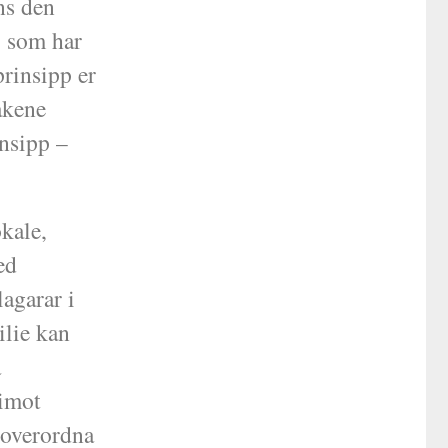
ns den
, som har
prinsipp er
akene
insipp –
kale,
ed
lagarar i
ilie kan
å
 imot
o overordna