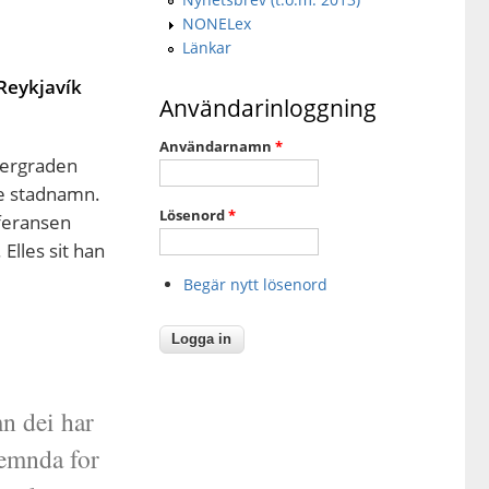
NONELex
Länkar
Reykjavík
Användarinloggning
Användarnamn
*
tergraden
ke stadnamn.
Lösenord
*
feransen
Elles sit han
Begär nytt lösenord
mn dei har
nemnda for