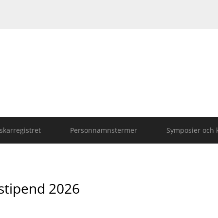
karregistret
Personnamnstermer
Symposier och 
stipend 2026