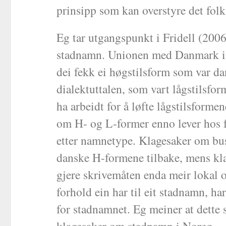
prinsipp som kan overstyre det folk
Eg tar utgangspunkt i Fridell (2006)
stadnamn. Unionen med Danmark intr
dei fekk ei høgstilsform som var da
dialektuttalen, som vart lågstilsfo
ha arbeidt for å løfte lågstilsforme
om H- og L-former enno lever hos fo
etter namnetype. Klagesaker om bust
danske H-formene tilbake, mens kla
gjere skrivemåten enda meir lokal o
forhold ein har til eit stadnamn, har
for stadnamnet. Eg meiner at dette s
klagesaker om stadnamn i Noreg.