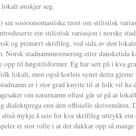
 lokalt ønskjer seg.
 sin sosioonomastiske teori om stilistisk varias
oduserte ein stilistisk variasjon i norske sta
nsk og primært skriftleg, ved sida av den lokal
rm. Norsk stadnamnnormering etter dansketida ka
ne opp til høgstilsformer. Eg har sett på i kva gr
lk lokalt, men også korleis synet deira gjerne 
adnamn er i stor grad knytte til at folk vil ha 
gesaker om naturnamn oftast går ut på at lokalf
g dialektprega enn den offisielle skrivemåten. 
 altså mykje å seie for kva skriftleg uttrykk ein
peler ei stor rolle i at det dukkar opp så mange