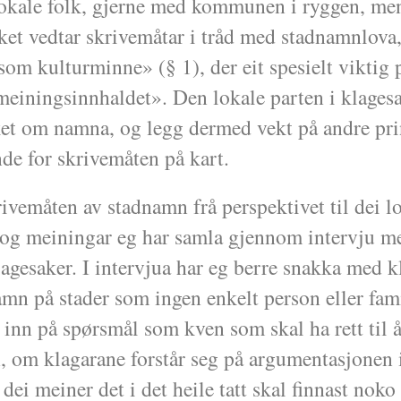
lokale folk, gjerne med kommunen i ryggen, me
rket vedtar skrivemåtar i tråd med stadnamnlova
om kulturminne» (§ 1), der eit spesielt viktig 
 meiningsinnhaldet». Den lokale parten i klages
rket om namna, og legg dermed vekt på andre pr
nde for skrivemåten på kart.
vemåten av stadnamn frå perspektivet til dei lo
 og meiningar eg har samla gjennom intervju m
lagesaker. I intervjua har eg berre snakka med k
n på stader som ingen enkelt person eller fam
 inn på spørsmål som kven som skal ha rett til 
 om klagarane forstår seg på argumentasjonen
dei meiner det i det heile tatt skal finnast nok