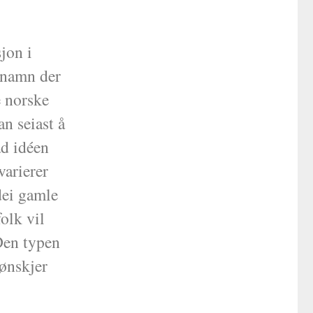
jon i
dnamn der
e norske
n seiast å
ad idéen
varierer
dei gamle
olk vil
Den typen
 ønskjer