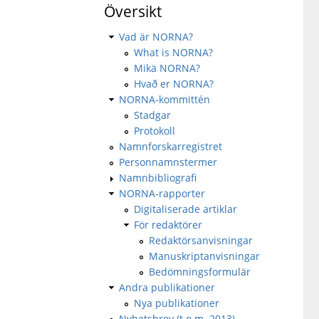
Översikt
Vad är NORNA?
What is NORNA?
Mikä NORNA?
Hvað er NORNA?
NORNA-kommittén
Stadgar
Protokoll
Namnforskarregistret
Personnamnstermer
Namnbibliografi
NORNA-rapporter
Digitaliserade artiklar
För redaktörer
Redaktörsanvisningar
Manuskriptanvisningar
Bedömningsformulär
Andra publikationer
Nya publikationer
Nyhetsbrev (t.o.m. 2013)