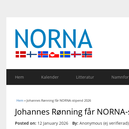
Hem
Kalender
Litteratur
Namnfors
Du är här
Hem
» Johannes Rønning får NORNA-stipend 2026
Johannes Rønning får NORNA-
Posted on:
12 January 2026
By:
Anonymous (ej verifierad)