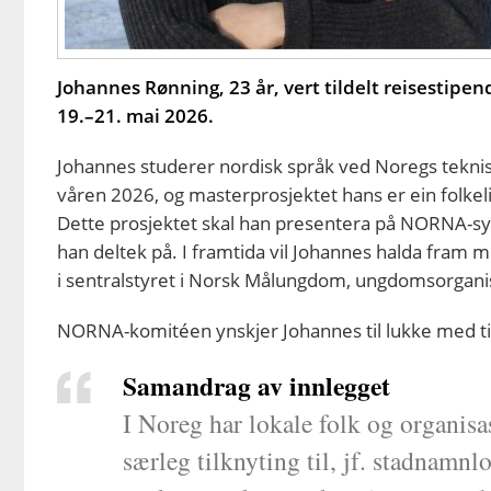
Johannes Rønning, 23 år, vert tildelt reisestip
19.–21. mai 2026.
Johannes studerer nordisk språk ved Noregs teknis
våren 2026, og masterprosjektet hans er ein folke
Dette prosjektet skal han presentera på NORNA-sy
han deltek på. I framtida vil Johannes halda fram m
i sentralstyret i Norsk Målungdom, ungdomsorganis
NORNA-komitéen ynskjer Johannes til lukke med ti
Samandrag av innlegget
I Noreg har lokale folk og organisas
særleg tilknyting til, jf. stadnamn