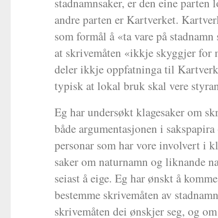
stadnamnsaker, er den eine parten 
andre parten er Kartverket. Kartve
som formål å «ta vare på stadnamn s
at skrivemåten «ikkje skyggjer for
deler ikkje oppfatninga til Kartve
typisk at lokal bruk skal vere styra
Eg har undersøkt klagesaker om skri
både argumentasjonen i sakspapira
personar som har vore involvert i k
saker om naturnamn og liknande nam
seiast å eige. Eg har ønskt å komme
bestemme skrivemåten av stadnamn,
skrivemåten dei ønskjer seg, og om 