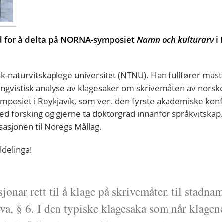
end for å delta på NORNA-symposiet
Namn och kulturarv
i 
k-naturvitskaplege universitet (NTNU). Han fullfører mas
lingvistisk analyse av klagesaker om skrivemåten av nors
mposiet i Reykjavík, som vert den fyrste akademiske kon
ed forsking og gjerne ta doktorgrad innanfor språkvitskap. 
asjonen til Noregs Mållag.
ldelinga!
jonar rett til å klage på skrivemåten til stadna
lova, § 6. I den typiske klagesaka som når klage