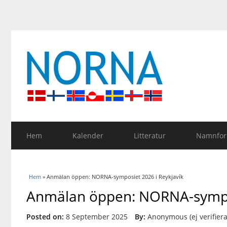
Hem
Kalender
Litteratur
Namnfors
Du är här
Hem
» Anmälan öppen: NORNA-symposiet 2026 i Reykjavík
Anmälan öppen: NORNA-sympos
Posted on:
8 September 2025
By:
Anonymous (ej verifier