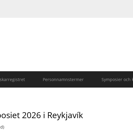
karregistret
Personnamnstermer
Symposier och 
iet 2026 i Reykjavík
ad)