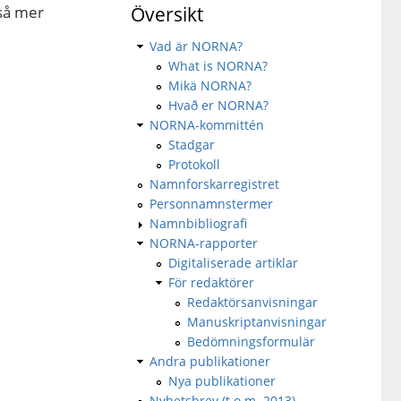
kså mer
Översikt
Vad är NORNA?
What is NORNA?
Mikä NORNA?
Hvað er NORNA?
NORNA-kommittén
Stadgar
Protokoll
Namnforskarregistret
Personnamnstermer
Namnbibliografi
NORNA-rapporter
Digitaliserade artiklar
För redaktörer
Redaktörsanvisningar
Manuskriptanvisningar
Bedömningsformulär
Andra publikationer
Nya publikationer
Nyhetsbrev (t.o.m. 2013)