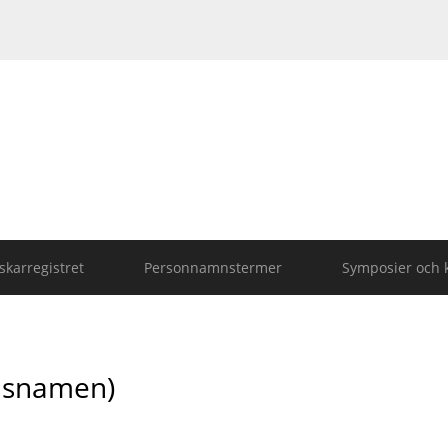
karregistret
Personnamnstermer
Symposier och 
nsnamen)