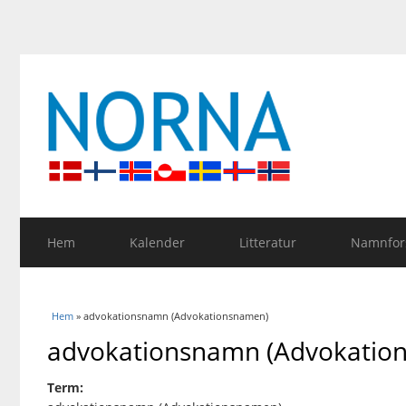
Hem
Kalender
Litteratur
Namnfors
Du är här
Hem
» advokationsnamn (Advokationsnamen)
advokationsnamn (Advokatio
Term: