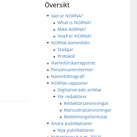
Översikt
Vad är NORNA?
What is NORNA?
Mikä NORNA?
Hvað er NORNA?
NORNA-kommittén
Stadgar
Protokoll
Namnforskarregistret
Personnamnstermer
Namnbibliografi
NORNA-rapporter
Digitaliserade artiklar
För redaktörer
Redaktörsanvisningar
Manuskriptanvisningar
Bedömningsformulär
Andra publikationer
Nya publikationer
Nyhetsbrev (t.o.m. 2013)