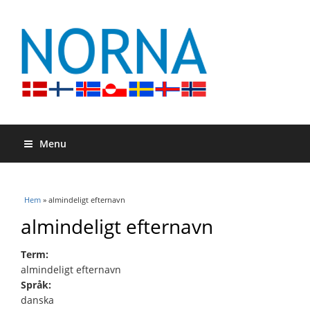
Menu
Du är här
Hem
» almindeligt efternavn
almindeligt efternavn
Term:
almindeligt efternavn
Språk:
danska