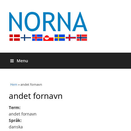
Menu
Du är här
Hem
» andet fornavn
andet fornavn
Term:
andet fornavn
Språk:
danska