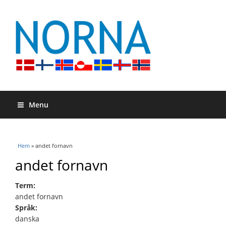
Menu
Du är här
Hem
» andet fornavn
andet fornavn
Term:
andet fornavn
Språk:
danska