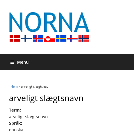
Menu
Du är här
Hem
» arveligt slægtsnavn
arveligt slægtsnavn
Term:
arveligt slægtsnavn
Språk:
danska