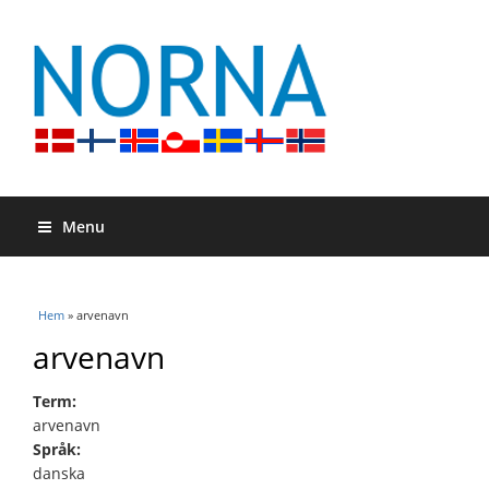
Menu
Du är här
Hem
» arvenavn
arvenavn
Term:
arvenavn
Språk:
danska