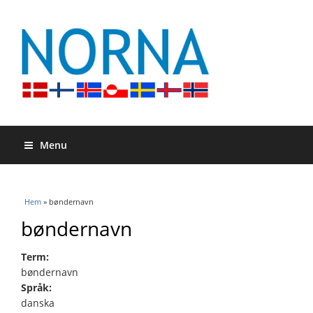
Menu
Du är här
Hem
» bøndernavn
bøndernavn
Term:
bøndernavn
Språk:
danska