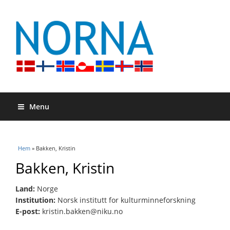
Menu
Du är här
Hem
» Bakken, Kristin
Bakken, Kristin
Land:
Norge
Institution:
Norsk institutt for kulturminneforskning
E-post:
kristin.bakken@niku.no