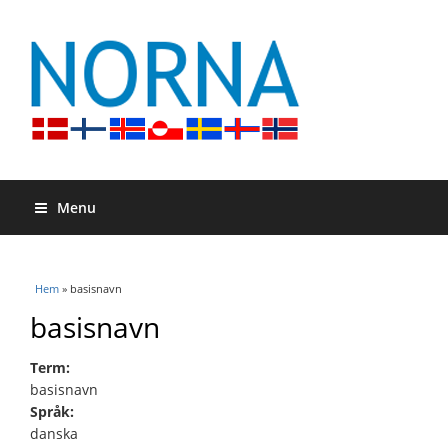
Menu
Du är här
Hem
» basisnavn
basisnavn
Term:
basisnavn
Språk:
danska