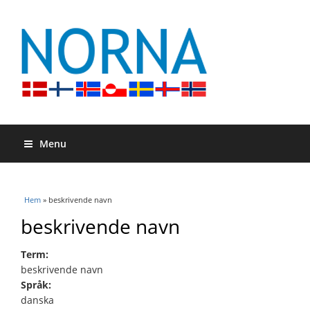
Menu
Du är här
Hem
» beskrivende navn
beskrivende navn
Term:
beskrivende navn
Språk:
danska