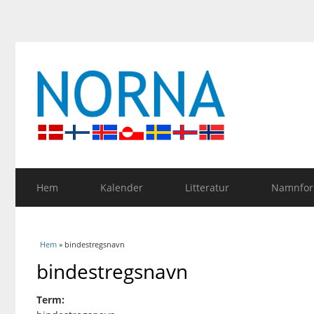
Hem
Kalender
Litteratur
Namnfors
Du är här
Hem
» bindestregsnavn
bindestregsnavn
Term: