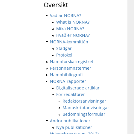
Översikt
Vad är NORNA?
What is NORNA?
Mikä NORNA?
Hvað er NORNA?
NORNA-kommittén
Stadgar
Protokoll
Namnforskarregistret
Personnamnstermer
Namnbibliografi
NORNA-rapporter
Digitaliserade artiklar
För redaktörer
Redaktörsanvisningar
Manuskriptanvisningar
Bedömningsformulär
Andra publikationer
Nya publikationer
Nyhetsbrev (t.o.m. 2013)