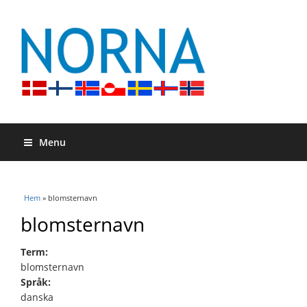
Menu
Du är här
Hem
» blomsternavn
blomsternavn
Term:
blomsternavn
Språk:
danska