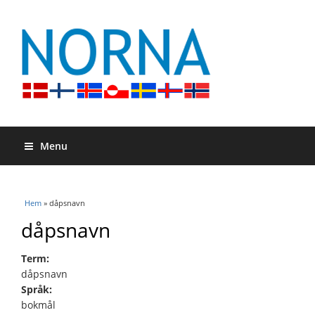
Menu
Du är här
Hem
» dåpsnavn
dåpsnavn
Term:
dåpsnavn
Språk:
bokmål