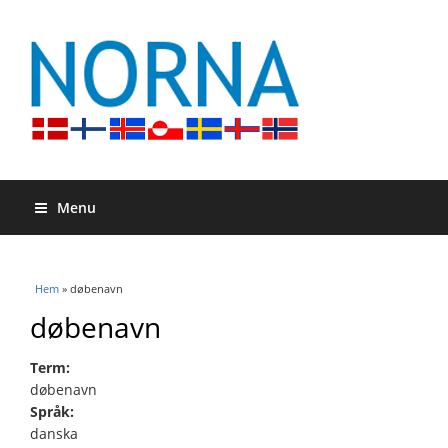
Menu
Du är här
Hem
» døbenavn
døbenavn
Term:
døbenavn
Språk:
danska