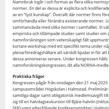
Namnbruk ingår i och formas av flera olika normsys
normer. En del av dessa är explicita och kodifierade 
av en ”tyst kunskap”. Överallt där normer finns för
omförhandla eller förändra existerande normer. Und
sammanvävda med olika normer i samhället. Vi väl
empiriska och tillämpade studier samt studier om
namnforskningen som vetenskapligt fält uppmuntras
kortare workshop med ett specifikt tema under n
plenarföredragshållare att särskilt bjudas in för a
dessa annonseras senare. Under kongressen hålls
namnforskningskongressen, dit alla NORNA-medl
Praktiska frågor
Kongressen pågår från onsdagen den 21 maj 2025 kl
campusområdet Högskolan i Halmstad. Preliminär ko
samtliga dagar samt obligatorisk medlemsavgift ti
sig till en halvdagsexkursion till Bjäre-halvön (inklu
SEK) samt efterföljande konferensmiddag i Halmst