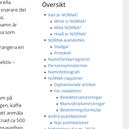
rella
Översikt
h snarare del
Vad är NORNA?
a,
What is NORNA?
 namn är
Mikä NORNA?
ska som
Hvað er NORNA?
NORNA-kommittén
rrangera en
Stadgar
Protokoll
Namnforskarregistret
ektiv –
Personnamnstermer
Namnbibliografi
NORNA-rapporter
Digitaliserade artiklar
För redaktörer
rum på
Redaktörsanvisningar
Manuskriptanvisningar
gen, kaffe
Bedömningsformulär
att anmäla
Andra publikationer
stnad ca 500
Nya publikationer
nsavgiften
Nyhetsbrev (t.o.m. 2013)