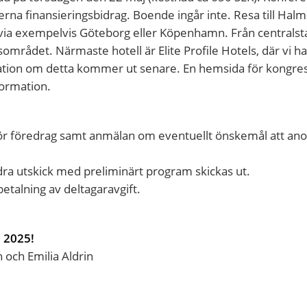
na finansieringsbidrag. Boende ingår inte. Resa till Halm
e via exempelvis Göteborg eller Köpenhamn. Från centralst
mrådet. Närmaste hotell är Elite Profile Hotels, där vi h
rmation om detta kommer ut senare. En hemsida för kongre
ormation.
för föredrag samt anmälan om eventuellt önskemål att an
ra utskick med preliminärt program skickas ut.
betalning av deltagaravgift.
j 2025!
och Emilia Aldrin