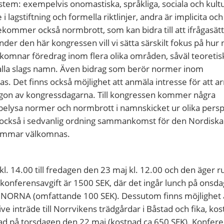
tem: exempelvis onomastiska, språkliga, sociala och kultu
i lagstiftning och formella riktlinjer, andra är implicita oc
ekommer också normbrott, som kan bidra till att ifrågasätt
er den här kongressen vill vi sätta särskilt fokus på hur
komnar föredrag inom flera olika områden, såväl teoreti
 alla slags namn. Även bidrag som berör normer inom
. Det finns också möjlighet att anmäla intresse för att a
ågon av kongressdagarna. Till kongressen kommer några
tt belysa normer och normbrott i namnskicket ur olika persp
 också i sedvanlig ordning sammankomst för den Nordiska
emmar välkomnas.
. 14.00 till fredagen den 23 maj kl. 12.00 och den äger 
nferensavgift är 1500 SEK, där det ingår lunch på onsda
ll NORNA (omfattande 100 SEK). Dessutom finns möjlighet 
sive inträde till Norrvikens trädgårdar i Båstad och fika, ko
ad på torsdagen den 22 maj (kostnad ca 650 SEK). Konfere