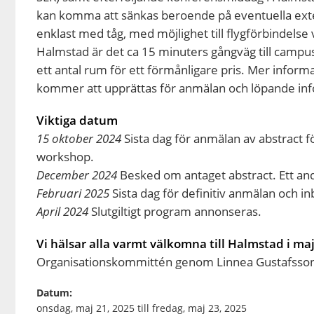
kan komma att sänkas beroende på eventuella exter
enklast med tåg, med möjlighet till flygförbindels
Halmstad är det ca 15 minuters gångväg till campuso
ett antal rum för ett förmånligare pris. Mer info
kommer att upprättas för anmälan och löpande inf
Viktiga datum
15 oktober 2024
Sista dag för anmälan av abstract 
workshop.
December 2024
Besked om antaget abstract. Ett and
Februari 2025
Sista dag för definitiv anmälan och in
April 2024
Slutgiltigt program annonseras.
Vi hälsar alla varmt välkomna till Halmstad i ma
Organisationskommittén genom Linnea Gustafsson 
Datum:
onsdag, maj 21, 2025
till
fredag, maj 23, 2025