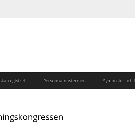
karregistret
Personnamnstermer
Symposier och 
ningskongressen