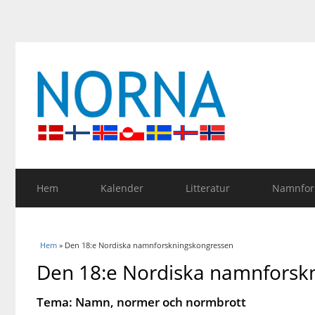
Hem
Kalender
Litteratur
Namnfors
Du är här
Hem
» Den 18:e Nordiska namnforskningskongressen
Den 18:e Nordiska namnforsk
Tema: Namn, normer och normbrott