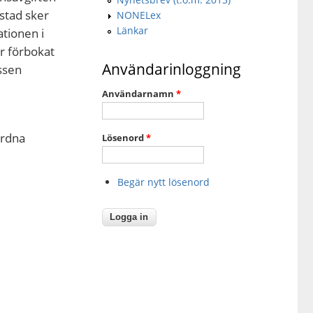
stad sker
NONELex
Länkar
ationen i
ar förbokat
Användarinloggning
ssen
Användarnamn
*
ordna
Lösenord
*
Begär nytt lösenord