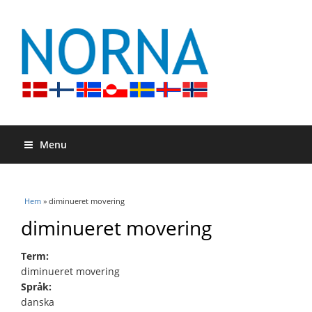
Menu
Du är här
Hem
» diminueret movering
diminueret movering
Term:
diminueret movering
Språk:
danska