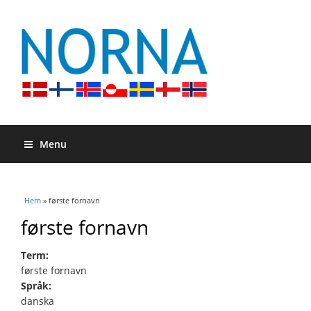
Menu
Du är här
Hem
» første fornavn
første fornavn
Term:
første fornavn
Språk:
danska