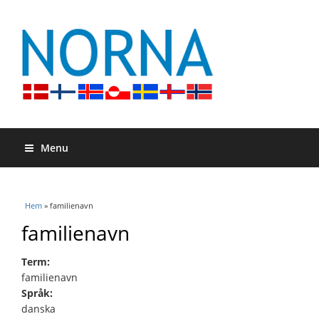
Menu
Du är här
Hem
» familienavn
familienavn
Term:
familienavn
Språk:
danska