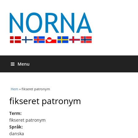
Menu
Du är här
Hem
» fikseret patronym
fikseret patronym
Term:
fikseret patronym
Språk:
danska