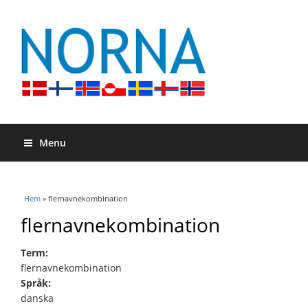
Menu
Du är här
Hem
» flernavnekombination
flernavnekombination
Term:
flernavnekombination
Språk:
danska