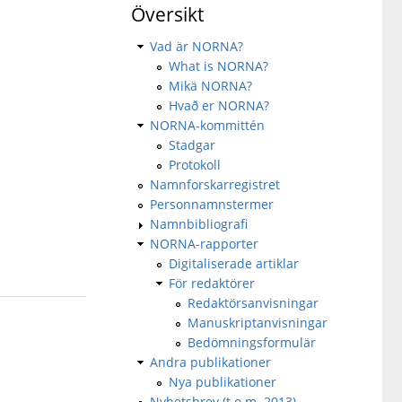
Översikt
Vad är NORNA?
What is NORNA?
Mikä NORNA?
Hvað er NORNA?
NORNA-kommittén
Stadgar
Protokoll
Namnforskarregistret
Personnamnstermer
Namnbibliografi
NORNA-rapporter
Digitaliserade artiklar
För redaktörer
Redaktörsanvisningar
Manuskriptanvisningar
Bedömningsformulär
Andra publikationer
Nya publikationer
Nyhetsbrev (t.o.m. 2013)