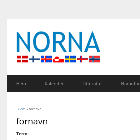
Hem
Kalender
Litteratur
Namnfors
Du är här
Hem
» fornavn
fornavn
Term: