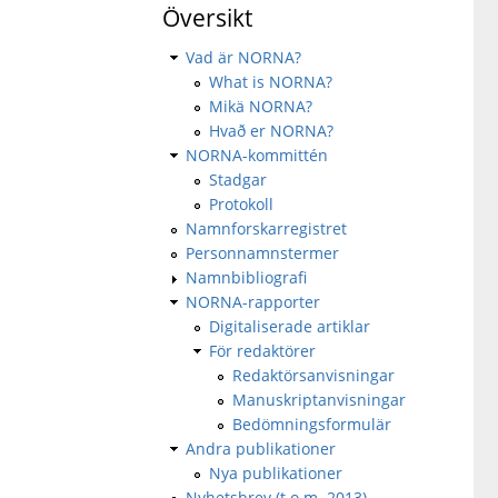
Översikt
Vad är NORNA?
What is NORNA?
Mikä NORNA?
Hvað er NORNA?
NORNA-kommittén
Stadgar
Protokoll
Namnforskarregistret
Personnamnstermer
Namnbibliografi
NORNA-rapporter
Digitaliserade artiklar
För redaktörer
Redaktörsanvisningar
Manuskriptanvisningar
Bedömningsformulär
Andra publikationer
Nya publikationer
Nyhetsbrev (t.o.m. 2013)