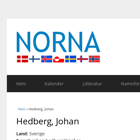
Hem
Kalender
Litteratur
Namnfors
Du är här
Hem
» Hedberg, Johan
Hedberg, Johan
Land:
Sverige