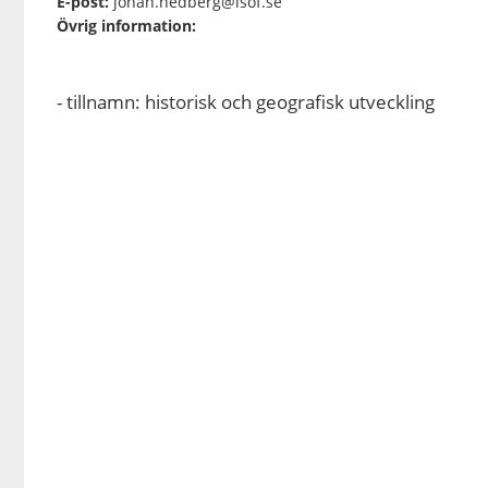
E-post:
johan.hedberg@isof.se
Övrig information:
- tillnamn: historisk och geografisk utveckling