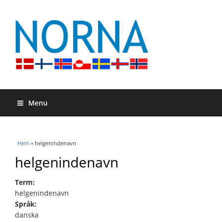
Menu
Du är här
Hem
» helgenindenavn
helgenindenavn
Term:
helgenindenavn
Språk:
danska