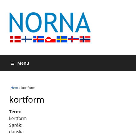
Menu
Du är här
Hem
» kortform
kortform
Term:
kortform
Språk:
danska