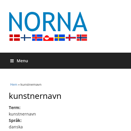
Menu
Du är här
Hem
» kunstnernavn
kunstnernavn
Term:
kunstnernavn
Språk:
danska