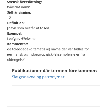
Svensk översättning:
tvåledat namn
Sidhänvisning:
121
Definition:
[navn som består af to led]
Exempel:
Leofgar, Æ?elwine
Kommentar:
de toleddede (ditematiske) navne der var fælles for
germansk og indoeuropæisk (eksemplerne er fra
oldengelsk)
Publikationer där termen förekommer:
Slægtsnavne og patronymer.