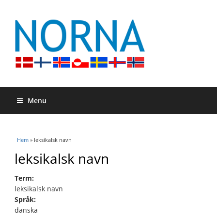
Menu
Du är här
Hem
» leksikalsk navn
leksikalsk navn
Term:
leksikalsk navn
Språk:
danska