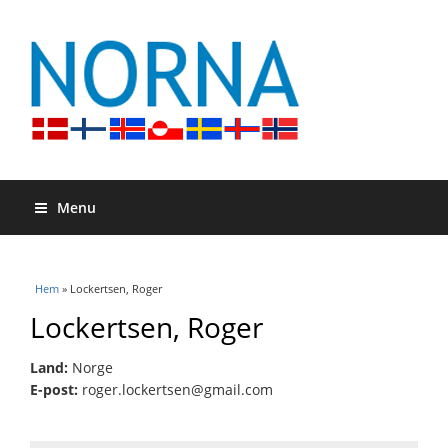
Menu
Du är här
Hem
» Lockertsen, Roger
Lockertsen, Roger
Land:
Norge
E-post:
roger.lockertsen@gmail.com