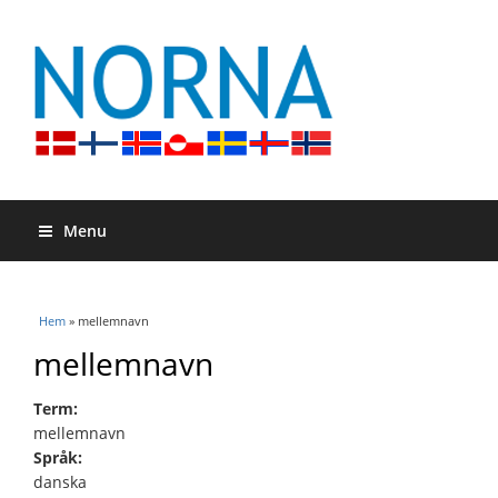
Menu
Du är här
Hem
» mellemnavn
mellemnavn
Term:
mellemnavn
Språk:
danska