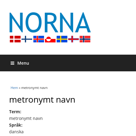
Menu
Du är här
Hem
» metronymt navn
metronymt navn
Term:
metronymt navn
Språk:
danska