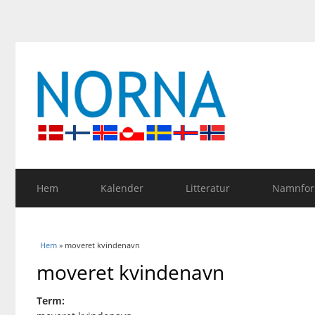
Hem
Kalender
Litteratur
Namnfors
Du är här
Hem
» moveret kvindenavn
moveret kvindenavn
Term: