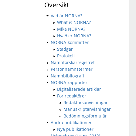
Översikt
Vad är NORNA?
What is NORNA?
Mikä NORNA?
Hvað er NORNA?
NORNA-kommittén
Stadgar
Protokoll
Namnforskarregistret
Personnamnstermer
Namnbibliografi
NORNA-rapporter
Digitaliserade artiklar
För redaktörer
Redaktörsanvisningar
Manuskriptanvisningar
Bedömningsformulär
Andra publikationer
Nya publikationer
Nyhetsbrev (t.o.m. 2013)